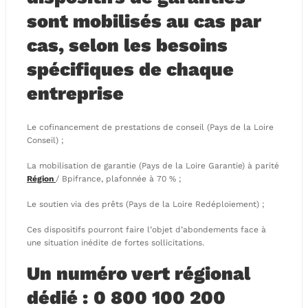
sont mobilisés au cas par
cas, selon les besoins
spécifiques de chaque
entreprise
Le cofinancement de prestations de conseil (Pays de la Loire
Conseil) ;
La mobilisation de garantie (Pays de la Loire Garantie) à parité
Région
/ Bpifrance, plafonnée à 70 % ;
Le soutien via des prêts (Pays de la Loire Redéploiement) ;
Ces dispositifs pourront faire l’objet d’abondements face à
une situation inédite de fortes sollicitations.
Un numéro vert régional
dédié : 0 800 100 200