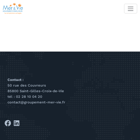
Aller
au
contenu
Contact :
50 rue des Couvreurs
85800 Saint-Gilles-Croix-de-Vie
tél : 02 28 10 04 20
contact@groupement-mer-vie.fr
Facebook
LinkedIn