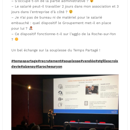
– S’occupe t-on de la partie administrative ?
– Le salarié peut-il travailler 2 jours dans mon association et 3
jours dans l’entreprise d’à côté ?
– Je n’ai pas de bureau ni de matériel pour le salarié
embauché : quel dispositif le Groupement met-il en place
pour lui ?
– Ce dispositif fonctionne-t-il sur l’agglo de la Roche-sur-Yon
?
Un bel échange sur la souplesse du Temps Partagé !
#tempspartage
#recrutement
#souplesse
#vendée
#stgillescroix
devie
#aizenay
#larochesuryon