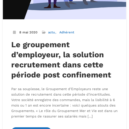
8 mai 2020
actu
Adhérent
Le groupement
d’employeur, la solution
recrutement dans cette
période post confinement
Par sa souplesse, le Groupement d’Employeurs reste une
solution de recrutement dans cette période d’incertitudes.
Votre société enregistre des commandes, mais la lisibilité à 6
mois ou 1 an est encore incertaine : voici quelques atouts des
Groupements. « Le rôle du Groupement Mer et Vie est dans un
premier temps de rassurer ses salariés mais […]